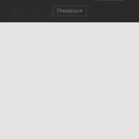
Отказаться
© 2007-2025 ОПСО СпасРезерв
Главная
О нас
Как стать членом отряда