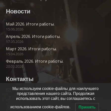
Новости
Май 2026. Итоги работы.
15.06.2026
Апрель 2026. Итоги работы.
17.05.2026
Март 2026. Итоги работы.
15.04.2026
Февраль 2026. Итоги работы.
20.03.2026
Контакты
Мы используем cookie-файлы для наилучшего
info@spasrezerv.ru
представления нашего сайта. Продолжая
использовать этот сайт, вы соглашаетесь с
+7 (495) 676-02-06
использованием cookie-файлов.
Принять
Динамовская ул., 10к1, Москва, 109044