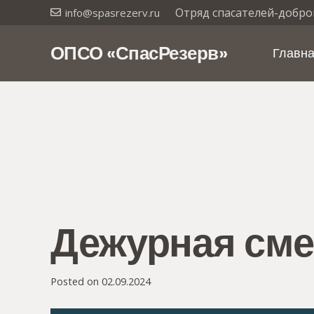
Отряд спасателей-добро
info@spasrezerv.ru
ОПСО «СпасРезерв»
Главн
Дежурная сме
Posted on
02.09.2024