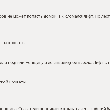
ов не может попасть домой, т.к. сломался лифт. По ле
а на кровать.
ли подняли женщину и её инвалидное кресло. Лифт в п
нской кровати…
 женщина. Спасатели проникли в комнату через общий б