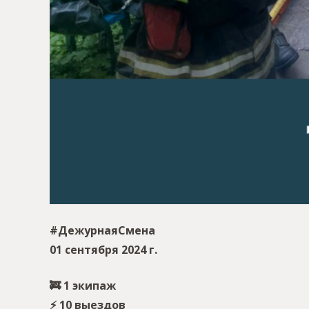
#ДежурнаяСмена
01 сентября 2024 г.
🚒 1 экипаж
⚡️ 10 выездов