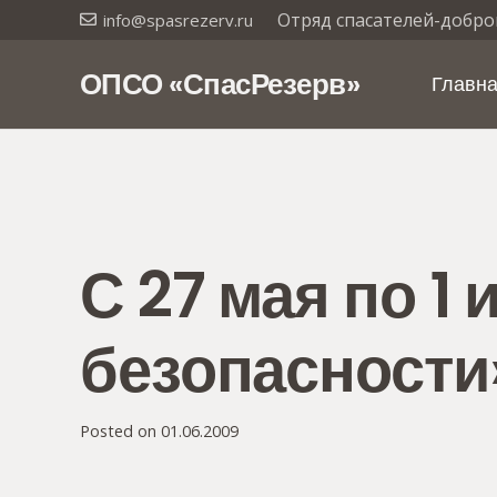
Отряд спасателей-добро
info@spasrezerv.ru
ОПСО «СпасРезерв»
Главн
С 27 мая по 
безопасности
Posted on
01.06.2009