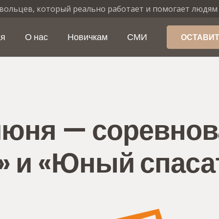
вольцев, который реально работает и помогает людям
ая
О нас
Новичкам
СМИ
ОСТАВИТ
1 июня — соревно
» и «Юный спаса