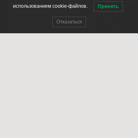
использованием cookie-файлов.
Принять
Отказаться
© 2007-2025 ОПСО СпасРезерв
Главная
О нас
Как стать членом отряда
Летопись отряда