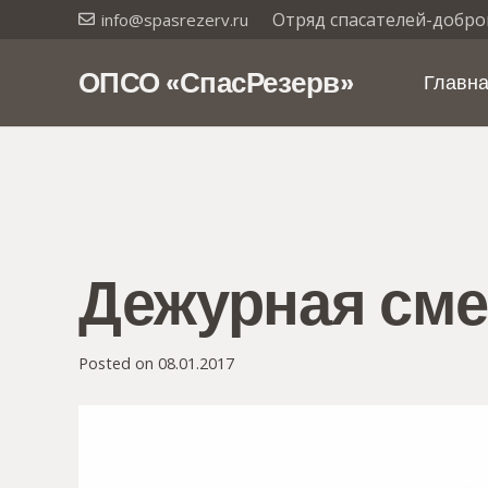
Отряд спасателей-добро
info@spasrezerv.ru
ОПСО «СпасРезерв»
Главн
Дежурная смен
Posted on
08.01.2017