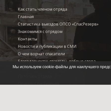
Как стать членом отряда
Главная
Статистика выездов ОПСО «СпасРезерв»
Знакомимся с отрядом
Контакты
Новости и публикации в СМИ
О чем ворчат спасатели
Благодарности, грамоты, добрые слова…
Мы используем cookie-файлы для наилучшего предст
О нас
Летопись отряда
Помочь СпасРезерву