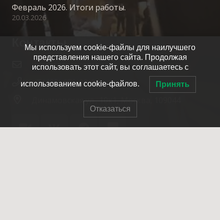
Февраль 2026. Итоги работы.
20.03.2026
Контакты
Мы используем cookie-файлы для наилучшего
представления нашего сайта. Продолжая
info@spasrezerv.ru
использовать этот сайт, вы соглашаетесь с
+7 (495) 676-02-06
использованием cookie-файлов.
Принять
Динамовская ул., 10к1, Москва, 109044
Отказаться