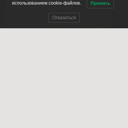
использованием cookie-файлов.
Принять
Отказаться
© 2007-2025 ОПСО СпасРезерв
Главная
О нас
Как стать членом отряда
Летопись отряда