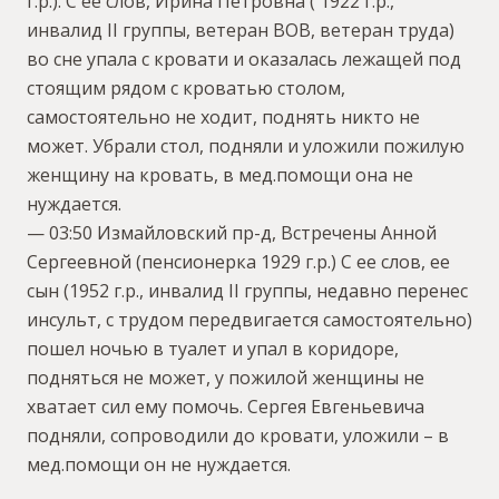
г.р.). С ее слов, Ирина Петровна ( 1922 г.р.,
инвалид II группы, ветеран ВОВ, ветеран труда)
во сне упала с кровати и оказалась лежащей под
стоящим рядом с кроватью столом,
самостоятельно не ходит, поднять никто не
может. Убрали стол, подняли и уложили пожилую
женщину на кровать, в мед.помощи она не
нуждается.
— 03:50 Измайловский пр-д, Встречены Анной
Сергеевной (пенсионерка 1929 г.р.) С ее слов, ее
сын (1952 г.р., инвалид II группы, недавно перенес
инсульт, с трудом передвигается самостоятельно)
пошел ночью в туалет и упал в коридоре,
подняться не может, у пожилой женщины не
хватает сил ему помочь. Сергея Евгеньевича
подняли, сопроводили до кровати, уложили – в
мед.помощи он не нуждается.