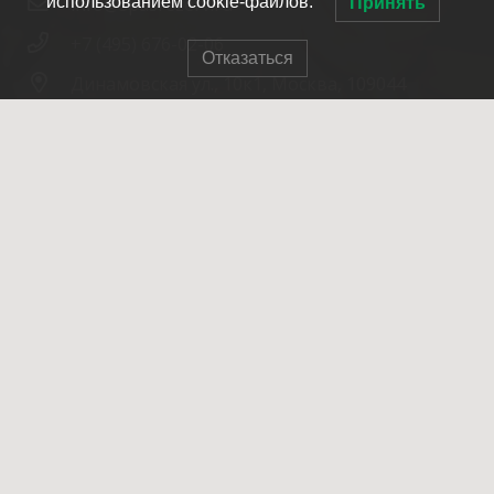
использованием cookie-файлов.
info@spasrezerv.ru
Принять
+7 (495) 676-02-06
Отказаться
Динамовская ул., 10к1, Москва, 109044
© 2007-2025 ОПСО СпасРезерв
Главная