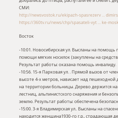
добрались до птицы, распутали ее и сняли с д
СМИ:
http://newsvostok.ru/ekipazh-spasrezerv … dimir
https://360tv.ru/news/chp/spasateli-vyt … ke-mos
Восток
-10:01. Новосибирская ул. Высланы на помощь
помощи мягких носилок (закуплены на средств
Результат работы: оказана помощь инвалиду.
-10:56. 15-я Парковая ул. . Прямой вызов от 
высоте 4-х метров, нависает над пешеходной 
на территории больницы. Дерево держится на
лестниц, альпинистского снаряжения и бензо
землю. Результат работы: обеспечена безопас
-15:00. 3-я Владимирская ул.. Высланы на спа
находится женщина1930-го г.р., страдающая де