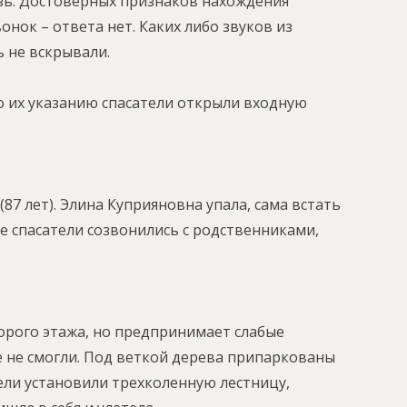
вязь. Достоверных признаков нахождения
онок – ответа нет. Каких либо звуков из
 не вскрывали.
о их указанию спасатели открыли входную
87 лет). Элина Куприяновна упала, сама встать
е спасатели созвонились с родственниками,
торого этажа, но предпринимает слабые
 не смогли. Под веткой дерева припаркованы
ели установили трехколенную лестницу,