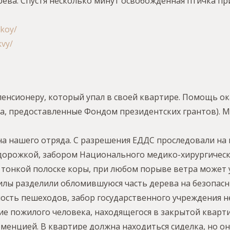
ерева. Спустя несколько минут освобожденная птичка при
skoy/
kvy/
 пенсионеру, который упал в своей квартире. Помощь о
а, предоставленные Фондом президентских грантов). М
члена нашего отряда. С разрешения ЕДДС проследовали н
дорожкой, забором Национального медико-хирургическо
 тонкой полоске коры, при любом порыве ветра может 
пилы разделили обломившуюся часть дерева на безопас
ность пешеходов, забор государственного учреждения н
сение пожилого человека, находящегося в закрытой кварт
менцией. В квартире должна находиться сиделка, но он