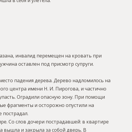
шла в себя и улетела.
казана, инвалид перемещен на кровать при
ужчина оставлен под присмотр супруги.
а место падения дерева. Дерево надломилось на
го центра имени Н. И. Пирогова, и частично
упасть. Оградили опасную зону. При помощи
ные фрагменты и осторожно опустили на
е пострадал.
ире. Со слов дочери пострадавшей: в квартире
а вышла и закрыла за собой дверь. В