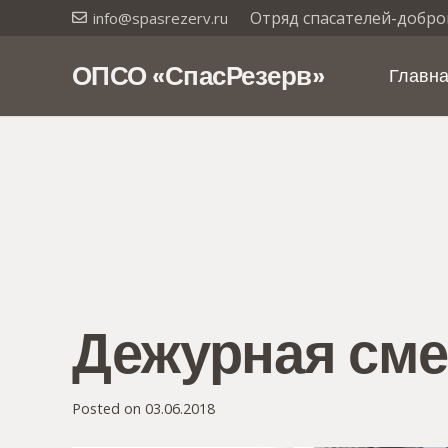
Отряд спасателей-добро
info@spasrezerv.ru
ОПСО «СпасРезерв»
Главн
Дежурная смен
Posted on
03.06.2018