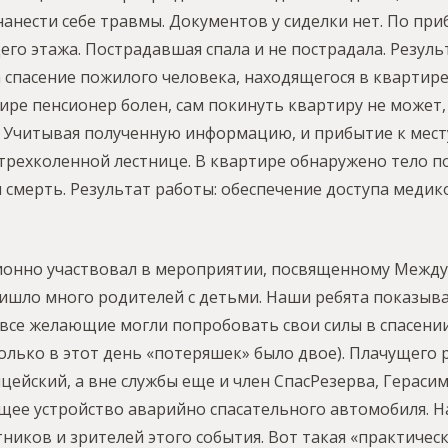
анести себе травмы. Документов у сиделки нет. По пр
го этажа. Пострадавшая спала и не пострадала. Результ
а спасение пожилого человека, находящегося в квартир
тире пенсионер болен, сам покинуть квартиру не может
. Учитывая полученную информацию, и прибытие к месту
 трехколенной лестнице. В квартире обнаружено тело 
смерть. Результат работы: обеспечение доступа медико
ционно участвовал в мероприятии, посвященному Межд
ришло много родителей с детьми. Наши ребята показыв
все желающие могли попробовать свои силы в спасении
 только в этот день «потеряшек» было двое). Плачущег
йский, а вне службы еще и член СпасРезерва, Герасим
щее устройство аварийно спасательного автомобиля. Н
иков и зрителей этого события. Вот такая «практичес