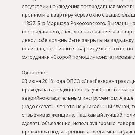
отсутствии наблюдения пострадавшая может н
проникли в квартиру через окно с вышележаще
-18:37. Б-р Маршала Рокоссовского. Высланы н
пострадавшего, с их слов находящийся в квар
двери, обе должны быть закрыты на задвижку
полицию, проникли в квартиру через окно по
сотрудники «Скорой помощи» констатировали 
Одинцово
03 июня 2018 года ОПСО «СпасРезерв» тради
проходила в г. Одинцово. На учебные точки п
аварийно-спасательным инструментом. А еще 
(надо сказать, что это не уникальный случай,
отзывчивая женщина. Наш самый лучший полице
сделать объявление, используя громко-говоря
произошла под искренние аплодисменты участн