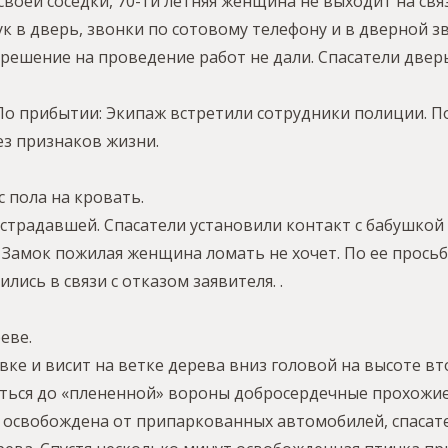
 своей соседки, 70-ти летняя женщина не выходит на с
к в дверь, звонки по сотовому телефону и в дверной зв
решение на проведение работ не дали. Спасатели дверь
.По прибытии: Экипаж встретили сотрудники полиции. П
ез признаков жизни.
 пола на кровать.
страдавшей. Спасатели установили контакт с бабушкой (
. Замок пожилая женщина ломать не хочет. По ее просьб
ись в связи с отказом заявителя. .
еве.
вке и висит на ветке дерева вниз головой на высоте в
ться до «плененной» вороны добросердечные прохожие
а освобождена от припаркованных автомобилей, спасат