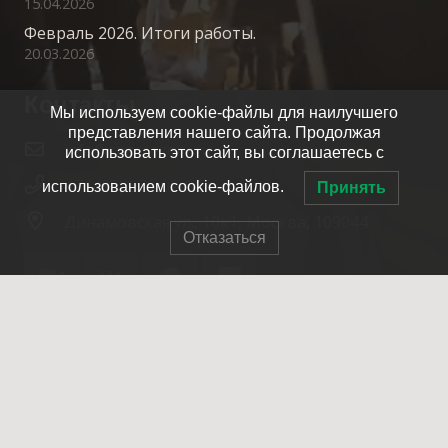
15.04.2026
Февраль 2026. Итоги работы.
20.03.2026
Контакты
Мы используем cookie-файлы для наилучшего
представления нашего сайта. Продолжая
info@spasrezerv.ru
использовать этот сайт, вы соглашаетесь с
+7 (495) 676-02-06
использованием cookie-файлов.
Принять
Динамовская ул., 10к1, Москва, 109044
Отказаться