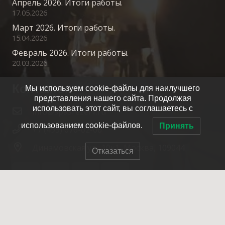
Апрель 2026. Итоги работы.
17.05.2026
Март 2026. Итоги работы.
15.04.2026
Февраль 2026. Итоги работы.
20.03.2026
Контакты
Мы используем cookie-файлы для наилучшего
представления нашего сайта. Продолжая
использовать этот сайт, вы соглашаетесь с
info@spasrezerv.ru
использованием cookie-файлов.
Принять
+7 (495) 676-02-06
Динамовская ул., 10к1, Москва, 109044
Отказаться