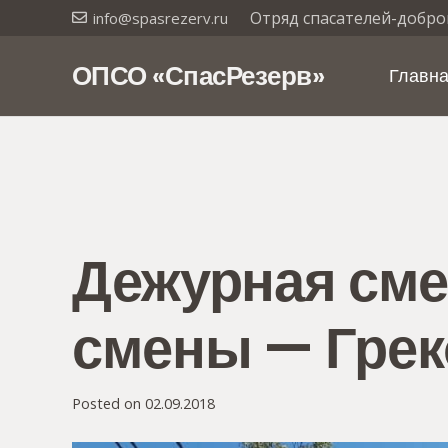
Отряд спасателей-добро
info@spasrezerv.ru
ОПСО «СпасРезерв»
Главн
Дежурная смен
смены — Грек
Posted on
02.09.2018