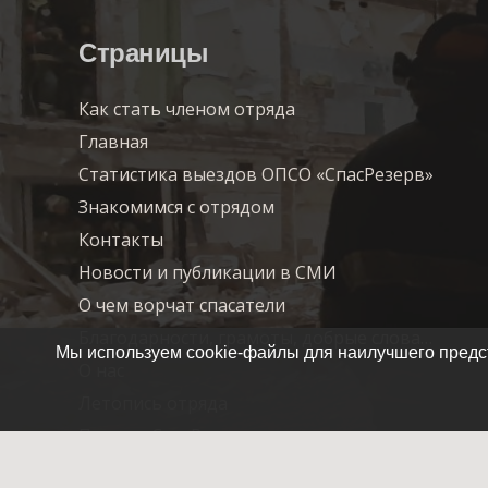
Страницы
Как стать членом отряда
Главная
Статистика выездов ОПСО «СпасРезерв»
Знакомимся с отрядом
Контакты
Новости и публикации в СМИ
О чем ворчат спасатели
Благодарности, грамоты, добрые слова…
Мы используем cookie-файлы для наилучшего предст
О нас
Летопись отряда
Помочь СпасРезерву