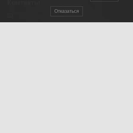
Контакты
Отказаться
info@spasrezerv.ru
+7 (495) 676-02-06
Динамовская ул., 10к1, Москва, 109044