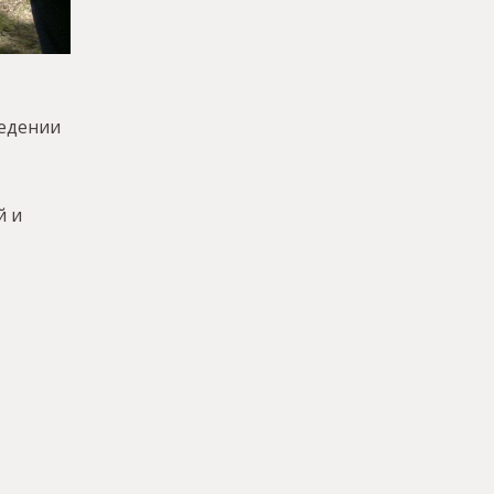
ведении
й и