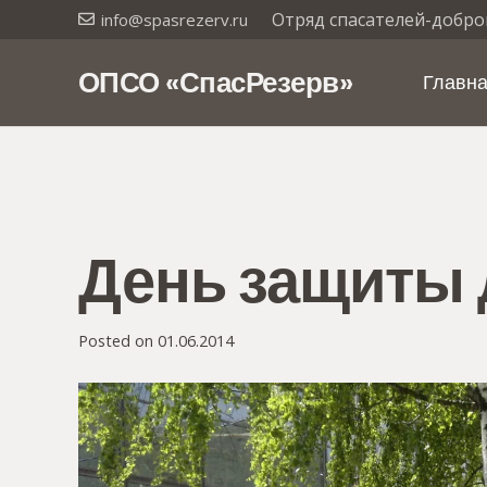
Отряд спасателей-добро
info@spasrezerv.ru
ОПСО «СпасРезерв»
Главн
День защиты 
Posted on
01.06.2014