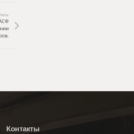
пись
 АСФ
ении
ров.
Контакты