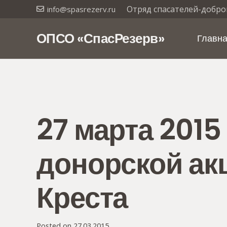
Отряд спасателей-добро
info@spasrezerv.ru
ОПСО «СпасРезерв»
Главн
27 марта 2015
донорской ак
Креста
Posted on
27.03.2015