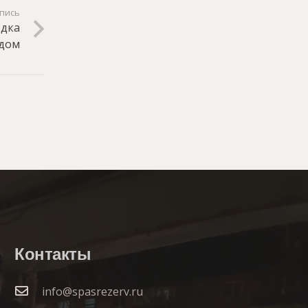
пись
здка
 дом
Контакты
info@spasrezerv.ru