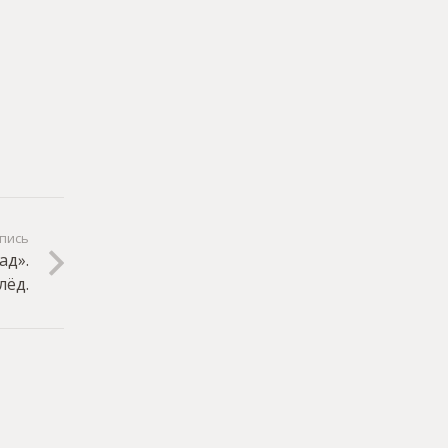
пись
ад».
лёд.