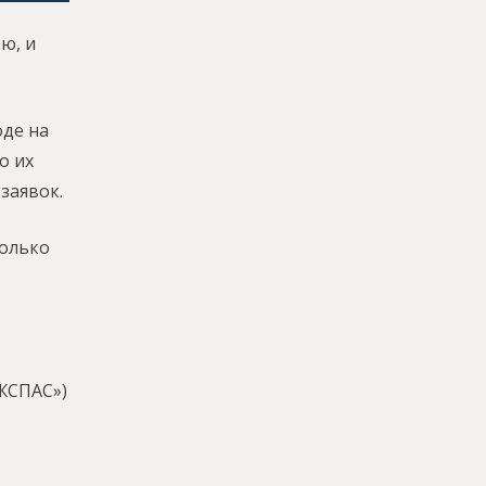
ю, и
оде на
о их
заявок.
только
ЖСПАС»)