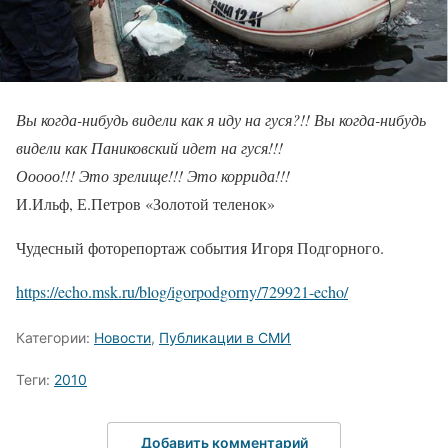
Вы когда-нибудь видели как я иду на гуся?!! Вы когда-нибудь
видели как Паниковский идет на гуся!!!
Ооооо!!! Это зрелище!!! Это коррида!!!
И.Ильф, Е.Петров «Золотой теленок»
Чудесный фоторепортаж события Игоря Подгорного.
https://echo.msk.ru/blog/igorpodgorny/729921-echo/
Категории:
Новости
,
Публикации в СМИ
Теги:
2010
Добавить комментарий