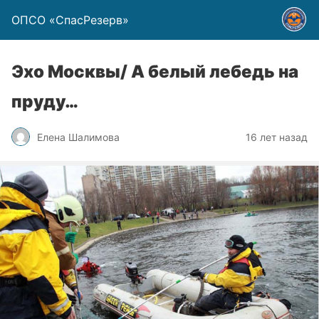
ОПСО «СпасРезерв»
Эхо Москвы/ А белый лебедь на
пруду…
Елена Шалимова
16 лет назад