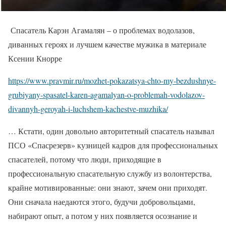
Спасатель Карэн Агамалян – о проблемах водолазов,
диванных героях и лучшем качестве мужика в материале
Ксении Кнорре
https://www.pravmir.ru/mozhet-pokazatsya-chto-my-bezdushnye-
grubiyany-spasatel-karen-agamalyan-o-problemah-vodolazov-
divannyh-geroyah-i-luchshem-kachestve-muzhika/
… Кстати, один довольно авторитетный спасатель называл
ПСО «Спасрезерв» кузницей кадров для профессиональных
спасателей, потому что люди, приходящие в
профессиональную спасательную службу из волонтерства,
крайне мотивированные: они знают, зачем они приходят.
Они сначала наедаются этого, будучи добровольцами,
набирают опыт, а потом у них появляется осознание и