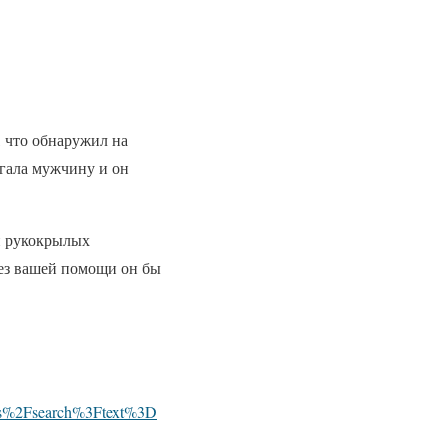
, что обнаружил на
угала мужчину и он
и рукокрылых
 без вашей помощи он бы
s%2Fsearch%3Ftext%3D