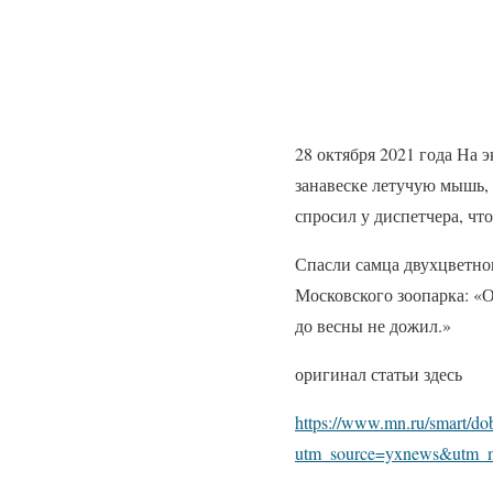
28 октября 2021 года На 
занавеске летучую мышь,
спросил у диспетчера, чт
Спасли самца двухцветно
Московского зоопарка: «О
до весны не дожил.»
оригинал статьи здесь
https://www.mn.ru/smart/dob
utm_source=yxnews&utm_