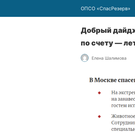
ОПСО «СпасРезерв»
Добрый дайдж
по счету — л
Елена Шалимова