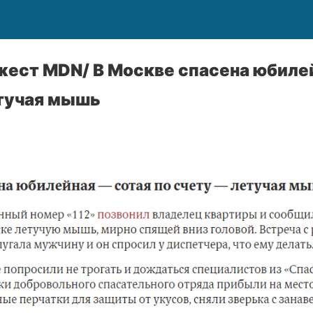
ест MDN/ В Москве спасена юбилей
етучая мышь