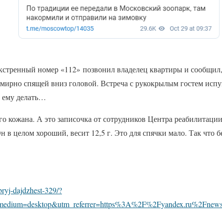
экстренный номер «112» позвонил владелец квартиры и сообщил
 мирно спящей вниз головой. Встреча с рукокрылым гостем исп
о ему делать…
го кожана. А это записочка от сотрудников Центра реабилитаци
н в целом хороший, весит 12,5 г. Это для спячки мало. Так что
ryj-dajdzhest-329/?
medium=desktop&utm_referrer=https%3A%2F%2Fyandex.ru%2Fnew