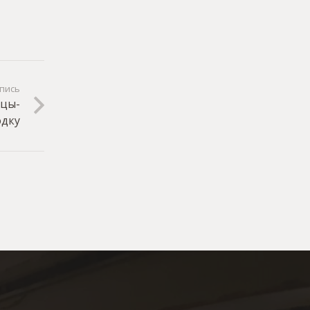
пись
ьцы-
одку