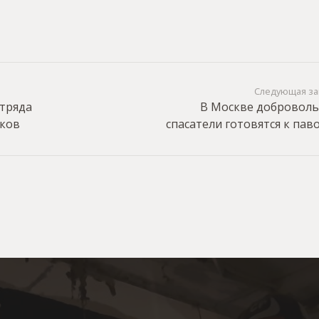
Следующая за
отряда
В Москве добровол
иков
спасатели готовятся к пав