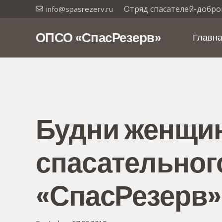
Отряд спасателей-добро
info@spasrezerv.ru
ОПСО «СпасРезерв»
Главн
Будни женщин
спасательног
«СпасРезерв»