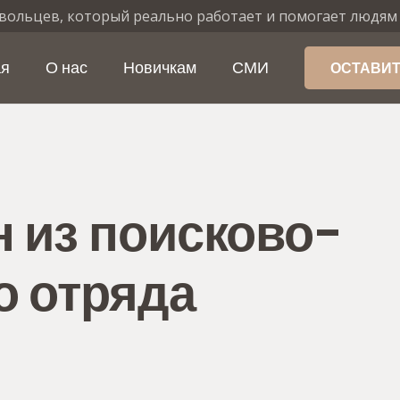
вольцев, который реально работает и помогает людям
ая
О нас
Новичкам
СМИ
ОСТАВИТ
 из поисково-
о отряда